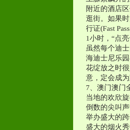
附近的酒店区
逛街。如果时
行证(Fast
1小时，“点
虽然每个迪士
海迪士尼乐园
花绽放之时很
意，定会成为
7、澳门澳门
当地的欢欣旋
倒数的尖叫声
举办盛大的跨
盛大的烟火秀