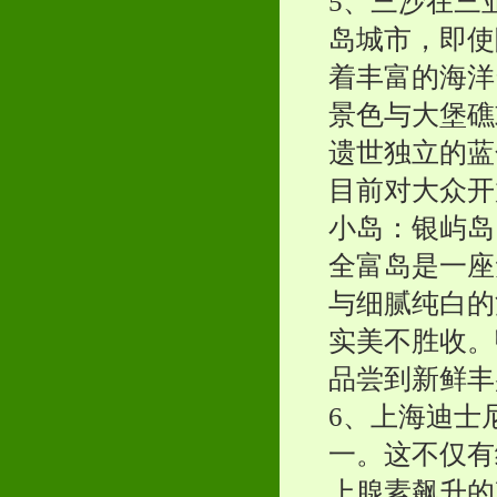
5、三沙在三
岛城市，即使
着丰富的海洋
景色与大堡礁
遗世独立的蓝
目前对大众开
小岛：银屿岛
全富岛是一座
与细腻纯白的
实美不胜收。
品尝到新鲜丰
6、上海迪士
一。这不仅有
上腺素飙升的