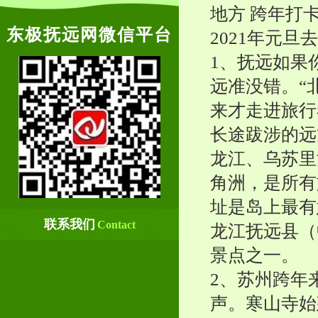
地方 跨年打
东极抚远网微信平台
2021年元旦
1、抚远如果
远准没错。“
来才走进旅行
长途跋涉的远
龙江、乌苏里
角洲，是所有
址是岛上最有
联系我们
Contact
龙江抚远县（
景点之一。
2、苏州跨年
声。寒山寺始