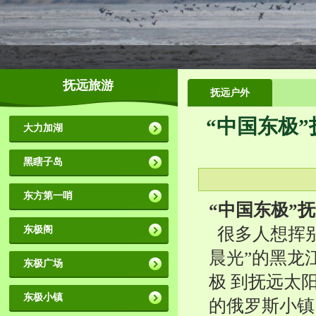
抚远旅游
抚远户外
“中国东极”
大力加湖
黑瞎子岛
东方第一哨
“中国东极”
东极阁
很多人想挥别2
晨光”的黑龙
东极广场
极 到抚远太
东极小镇
的俄罗斯小镇