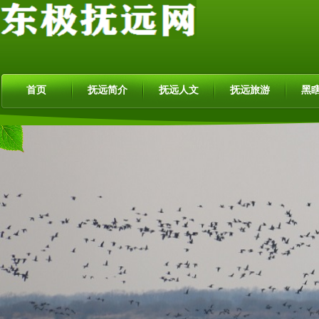
首页
抚远简介
抚远人文
抚远旅游
黑