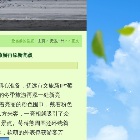
您当前的位置：
主页
>
抚远户外
> > 正文
旅游再添新亮点
精心准备，抚远市文旅新IP“莓
远的冬季旅游再添一处新亮
系着亮丽的粉色围巾，戴着粉色
八方来客，一亮相就吸引了众
门景点。莓莓熊周围还环绕着
异，软萌的外表俘获游客芳