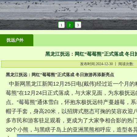
1
2
3
抚远户外
黑龙江抚远：网红“莓莓熊”正式落成 冬日
发布时间:2024-12-30 丨 阅读次数:
黑龙江抚远：网红“莓莓熊”正式落成 冬日旅游再添新亮点
中新网黑龙江新闻12月25日电(戴伟)经过近一个月的
莓熊”在12月24日正式落成，与大家见面，为东极抚
点。
“莓莓熊”通体雪白，怀抱东极抚远特产蔓越莓，
帽子手套，身高20米，以招牌式憨态可掬的笑容欢迎
多市民和游客驻足观看，更成为了大家争相合影的热
30个小熊，与黑瞎子岛上的亚洲黑熊相呼应，造型各