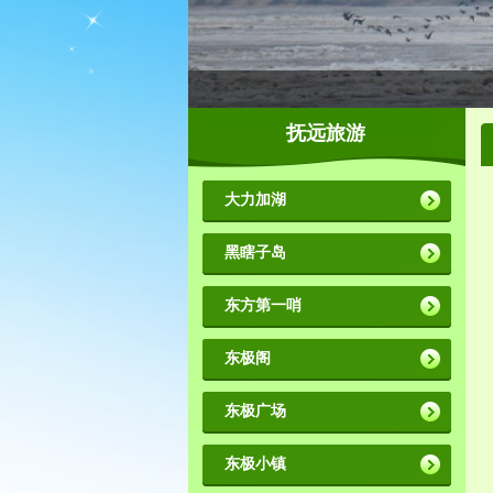
抚远旅游
大力加湖
黑瞎子岛
东方第一哨
东极阁
东极广场
东极小镇