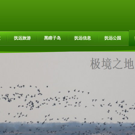
文
抚远旅游
黑瞎子岛
抚远信息
抚远公园