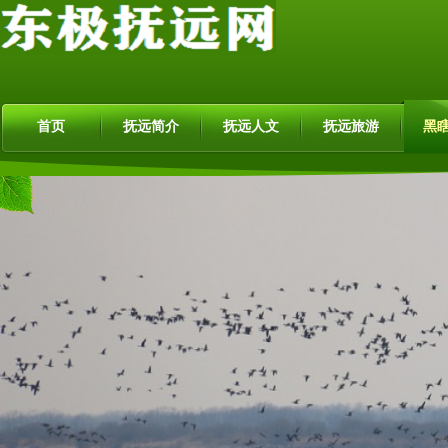
首页
抚远简介
抚远人文
抚远旅游
黑